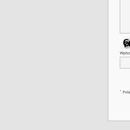
Wpisz
*
Pol