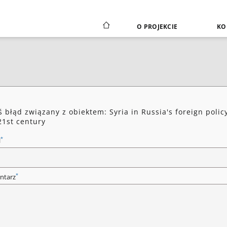
O PROJEKCIE
KO
ś błąd związany z obiektem: Syria in Russia's foreign polic
21st century
*
l
*
ntarz