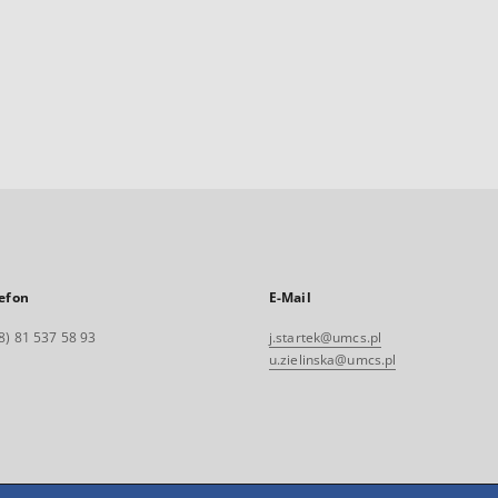
efon
E-Mail
8) 81 537 58 93
j.startek@umcs.pl
u.zielinska@umcs.pl