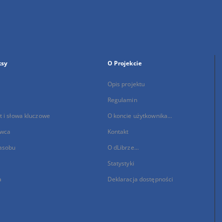
ksy
O Projekcie
Opis projektu
Regulamin
 i słowa kluczowe
O koncie użytkownika...
wca
Kontakt
asobu
O dLibrze...
Statystyki
a
Deklaracja dostępności