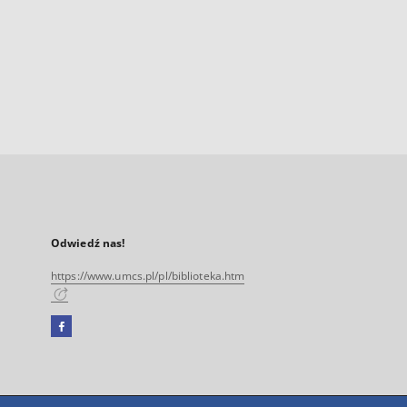
Odwiedź nas!
https://www.umcs.pl/pl/biblioteka.htm
Facebook
Link
zewnętrzny,
otworzy
się