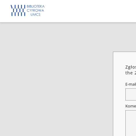
Zgło
the 
E-mai
Kome