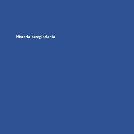
w
nowej
karcie
Historia przeglądania