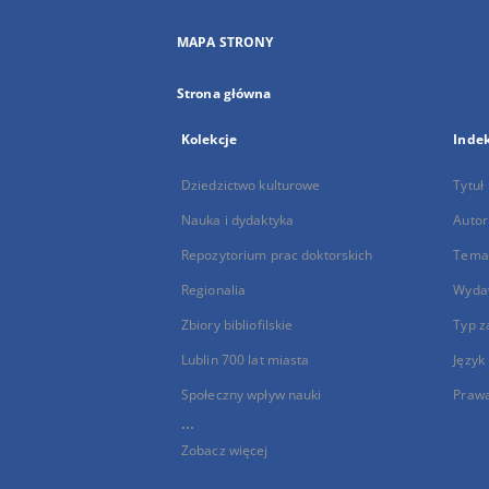
MAPA STRONY
Strona główna
Kolekcje
Inde
Dziedzictwo kulturowe
Tytuł
Nauka i dydaktyka
Autor
Repozytorium prac doktorskich
Temat
Regionalia
Wyda
Zbiory bibliofilskie
Typ z
Lublin 700 lat miasta
Język
Społeczny wpływ nauki
Praw
...
Zobacz więcej