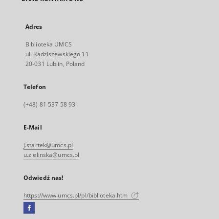
Adres
Biblioteka UMCS
ul. Radziszewskiego 11
20-031 Lublin, Poland
Telefon
(+48) 81 537 58 93
E-Mail
j.startek@umcs.pl
u.zielinska@umcs.pl
Odwiedź nas!
https://www.umcs.pl/pl/biblioteka.htm
Facebook
Link