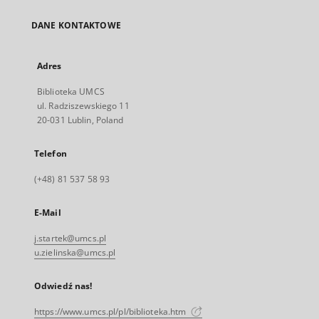
DANE KONTAKTOWE
Adres
Biblioteka UMCS
ul. Radziszewskiego 11
20-031 Lublin, Poland
Telefon
(+48) 81 537 58 93
E-Mail
j.startek@umcs.pl
u.zielinska@umcs.pl
Odwiedź nas!
https://www.umcs.pl/pl/biblioteka.htm