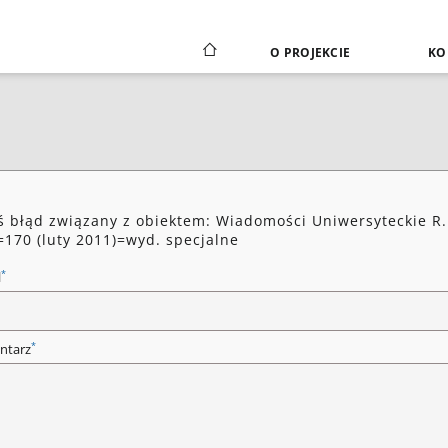
O PROJEKCIE
KO
ś błąd związany z obiektem: Wiadomości Uniwersyteckie R.
=170 (luty 2011)=wyd. specjalne
*
l
*
ntarz