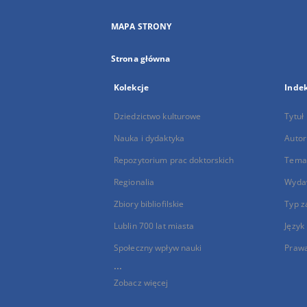
MAPA STRONY
Strona główna
Kolekcje
Inde
Dziedzictwo kulturowe
Tytuł
Nauka i dydaktyka
Autor
Repozytorium prac doktorskich
Temat
Regionalia
Wyda
Zbiory bibliofilskie
Typ z
Lublin 700 lat miasta
Język
Społeczny wpływ nauki
Praw
...
Zobacz więcej