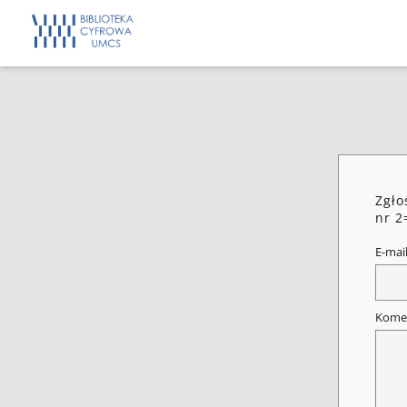
Zgło
nr 2
E-mai
Kome