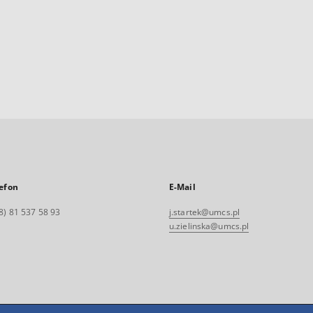
efon
E-Mail
8) 81 537 58 93
j.startek@umcs.pl
u.zielinska@umcs.pl