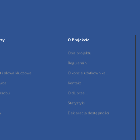
ksy
O Projekcie
Opis projektu
Regulamin
 i słowa kluczowe
O koncie użytkownika...
wca
Kontakt
asobu
O dLibrze...
Statystyki
a
Deklaracja dostępności