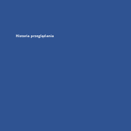
w
nowej
karcie
Historia przeglądania