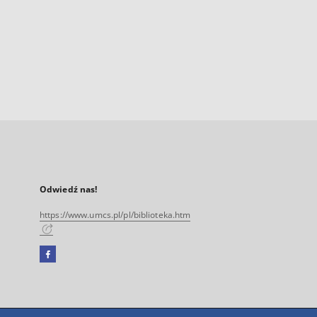
Odwiedź nas!
https://www.umcs.pl/pl/biblioteka.htm
Facebook
Link
zewnętrzny,
otworzy
się