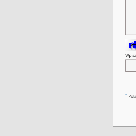
Wpisz
*
Pol