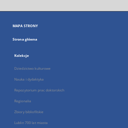
otworzy
się
w
nowej
MAPA STRONY
karcie
Strona główna
Kolekcje
Dziedzictwo kulturowe
Nauka i dydaktyka
Repozytorium prac doktorskich
Regionalia
Zbiory bibliofilskie
Lublin 700 lat miasta