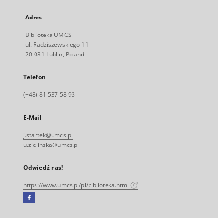
Adres
Biblioteka UMCS
ul. Radziszewskiego 11
20-031 Lublin, Poland
Telefon
(+48) 81 537 58 93
E-Mail
j.startek@umcs.pl
u.zielinska@umcs.pl
Odwiedź nas!
https://www.umcs.pl/pl/biblioteka.htm
Facebook
Link
zewnętrzny,