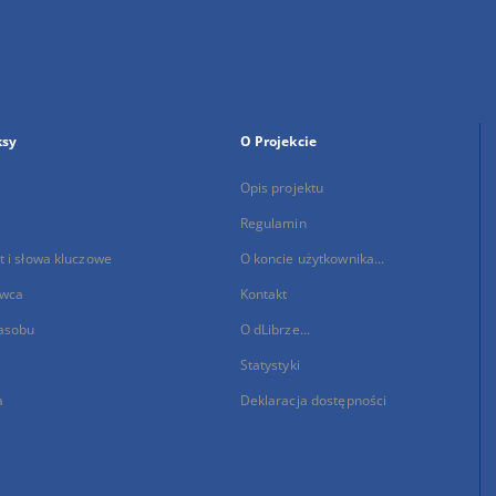
ksy
O Projekcie
Opis projektu
Regulamin
 i słowa kluczowe
O koncie użytkownika...
wca
Kontakt
asobu
O dLibrze...
Statystyki
a
Deklaracja dostępności