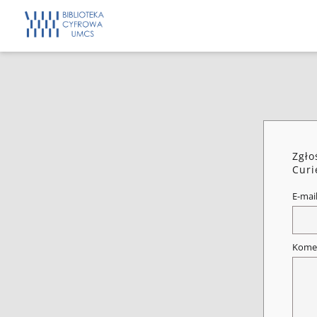
Zgło
Curi
E-mai
Kome