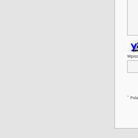
Wpisz
*
Pol