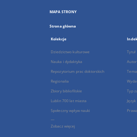
MAPA STRONY
Strona główna
Kolekcje
Inde
Dziedzictwo kulturowe
Tytuł
Nauka i dydaktyka
Autor
Repozytorium prac doktorskich
Temat
Regionalia
Wyda
Zbiory bibliofilskie
Typ z
Lublin 700 lat miasta
Język
Społeczny wpływ nauki
Praw
...
Zobacz więcej