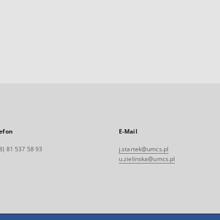
efon
E-Mail
8) 81 537 58 93
j.startek@umcs.pl
u.zielinska@umcs.pl