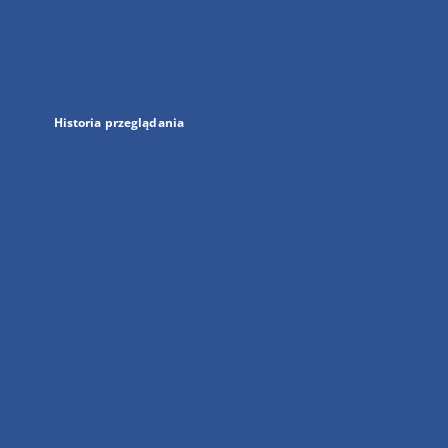
w
nowej
karcie
Historia przeglądania