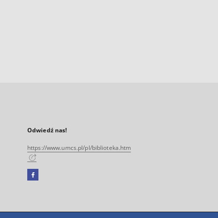
Odwiedź nas!
https://www.umcs.pl/pl/biblioteka.htm
Facebook
Link
zewnętrzny,
otworzy
się