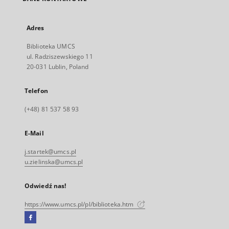
Adres
Biblioteka UMCS
ul. Radziszewskiego 11
20-031 Lublin, Poland
Telefon
(+48) 81 537 58 93
E-Mail
j.startek@umcs.pl
u.zielinska@umcs.pl
Odwiedź nas!
https://www.umcs.pl/pl/biblioteka.htm
Facebook
Link