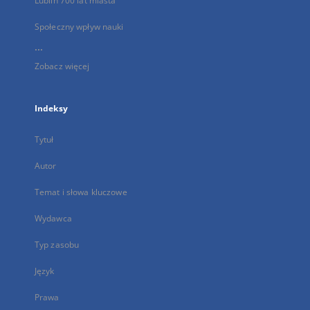
Lublin 700 lat miasta
Społeczny wpływ nauki
...
Zobacz więcej
Indeksy
Tytuł
Autor
Temat i słowa kluczowe
Wydawca
Typ zasobu
Język
Prawa