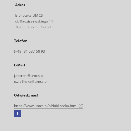
Adres
Biblioteka UMCS
ul. Radziszewskiego 11
20-031 Lublin, Poland
Telefon
(+48) 81 537 58 93
E-Mail
j.startek@umcs.pl
u.zielinska@umcs.pl
Odwiedź nas!
https://www.umcs.pl/pl/biblioteka.htm
Facebook
Link
zewnętrzny,
otworzy