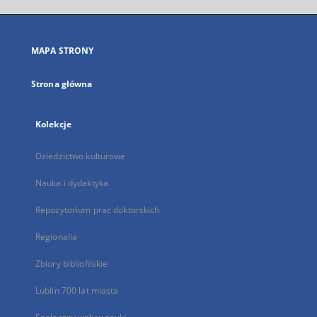
się
w
nowej
MAPA STRONY
karcie
Strona główna
Kolekcje
Dziedzictwo kulturowe
Nauka i dydaktyka
Repozytorium prac doktorskich
Regionalia
Zbiory bibliofilskie
Lublin 700 lat miasta