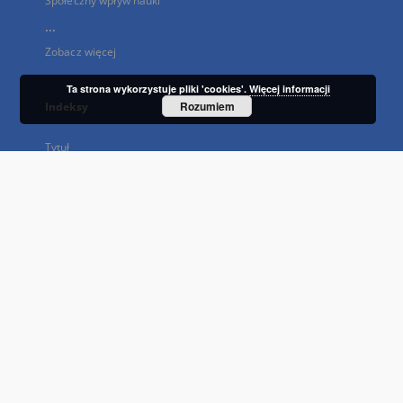
Społeczny wpływ nauki
...
Zobacz więcej
Ta strona wykorzystuje pliki 'cookies'.
Więcej informacji
Rozumiem
Indeksy
Tytuł
Autor
Temat i słowa kluczowe
Wydawca
Typ zasobu
Język
Prawa