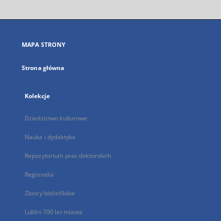
otworzy
się
w
nowej
MAPA STRONY
karcie
Strona główna
Kolekcje
Dziedzictwo kulturowe
Nauka i dydaktyka
Repozytorium prac doktorskich
Regionalia
Zbiory bibliofilskie
Lublin 700 lat miasta