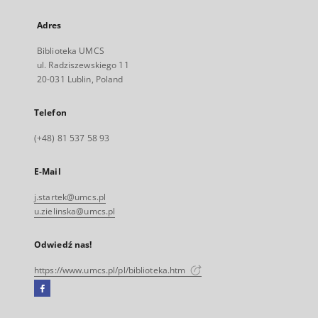
Adres
Biblioteka UMCS
ul. Radziszewskiego 11
20-031 Lublin, Poland
Telefon
(+48) 81 537 58 93
E-Mail
j.startek@umcs.pl
u.zielinska@umcs.pl
Odwiedź nas!
https://www.umcs.pl/pl/biblioteka.htm
Facebook
Link
zewnętrzny,