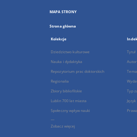
MAPA STRONY
Strona główna
Kolekcje
Inde
Dziedzictwo kulturowe
Tytuł
Nauka i dydaktyka
Autor
Repozytorium prac doktorskich
Temat
Regionalia
Wyda
Zbiory bibliofilskie
Typ z
Lublin 700 lat miasta
Język
Społeczny wpływ nauki
Praw
...
Zobacz więcej