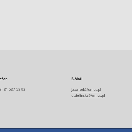
efon
E-Mail
8) 81 537 58 93
j.startek@umcs.pl
u.zielinska@umcs.pl