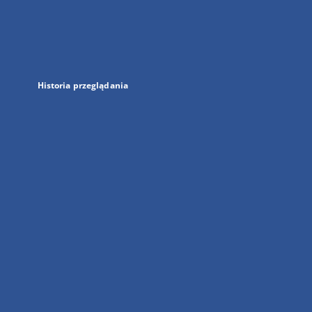
w
nowej
karcie
Historia przeglądania