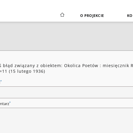
O PROJEKCIE
KO
ś błąd związany z obiektem: Okolica Poetów : miesięcznik R
=11 (15 lutego 1936)
*
l
*
ntarz