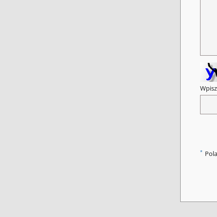
Wpisz
*
Pol