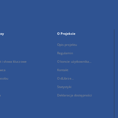
ksy
O Projekcie
Opis projektu
Regulamin
 i słowa kluczowe
O koncie użytkownika...
wca
Kontakt
asobu
O dLibrze...
Statystyki
a
Deklaracja dostępności