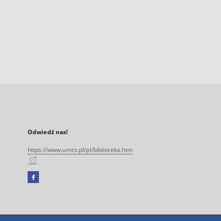
Odwiedź nas!
https://www.umcs.pl/pl/biblioteka.htm
Facebook
Link
zewnętrzny,
otworzy
się