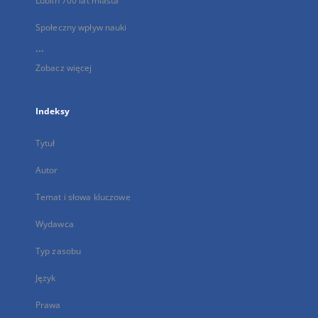
Lublin 700 lat miasta
Społeczny wpływ nauki
...
Zobacz więcej
Indeksy
Tytuł
Autor
Temat i słowa kluczowe
Wydawca
Typ zasobu
Język
Prawa