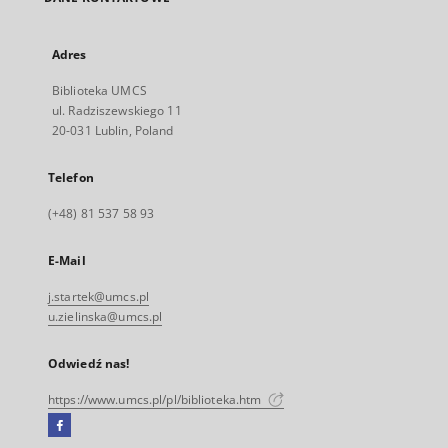
Adres
Biblioteka UMCS
ul. Radziszewskiego 11
20-031 Lublin, Poland
Telefon
(+48) 81 537 58 93
E-Mail
j.startek@umcs.pl
u.zielinska@umcs.pl
Odwiedź nas!
https://www.umcs.pl/pl/biblioteka.htm
Facebook
Link