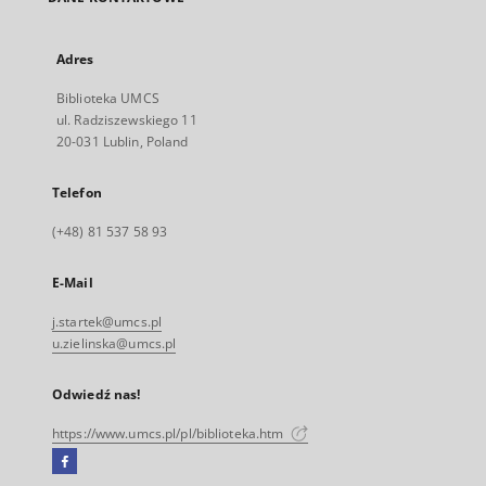
Adres
Biblioteka UMCS
ul. Radziszewskiego 11
20-031 Lublin, Poland
Telefon
(+48) 81 537 58 93
E-Mail
j.startek@umcs.pl
u.zielinska@umcs.pl
Odwiedź nas!
https://www.umcs.pl/pl/biblioteka.htm
Facebook
Link