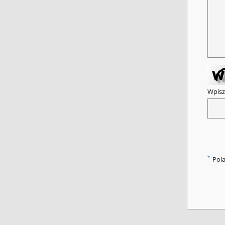
Wpisz
*
Pol