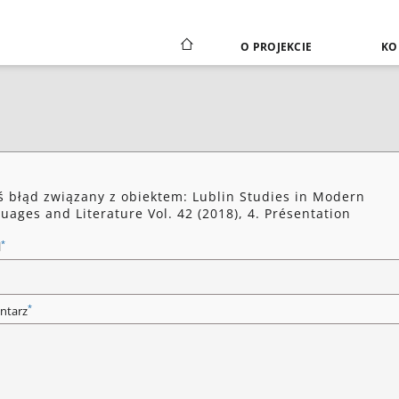
O PROJEKCIE
KO
ś błąd związany z obiektem: Lublin Studies in Modern
uages and Literature Vol. 42 (2018), 4. Présentation
*
l
*
ntarz