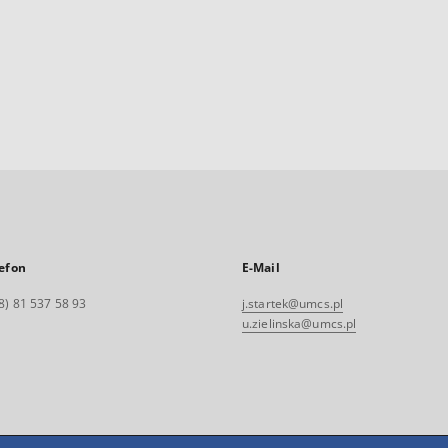
efon
E-Mail
8) 81 537 58 93
j.startek@umcs.pl
u.zielinska@umcs.pl