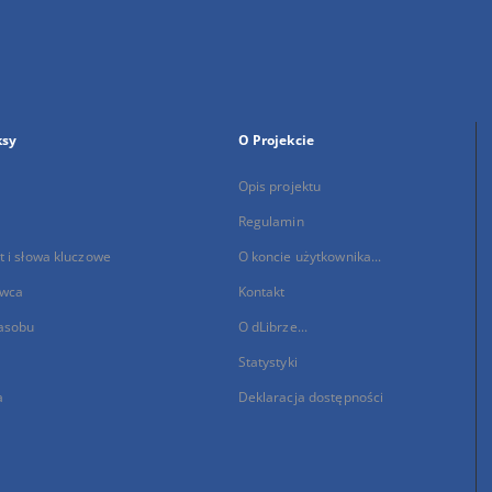
ksy
O Projekcie
Opis projektu
Regulamin
 i słowa kluczowe
O koncie użytkownika...
wca
Kontakt
asobu
O dLibrze...
Statystyki
a
Deklaracja dostępności