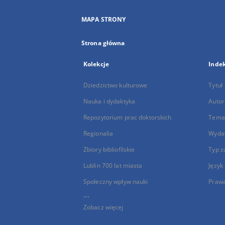
MAPA STRONY
Strona główna
Kolekcje
Inde
Dziedzictwo kulturowe
Tytuł
Nauka i dydaktyka
Autor
Repozytorium prac doktorskich
Temat
Regionalia
Wyda
Zbiory bibliofilskie
Typ z
Lublin 700 lat miasta
Język
Społeczny wpływ nauki
Praw
...
Zobacz więcej