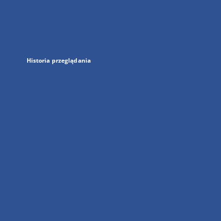
w
nowej
karcie
Historia przeglądania