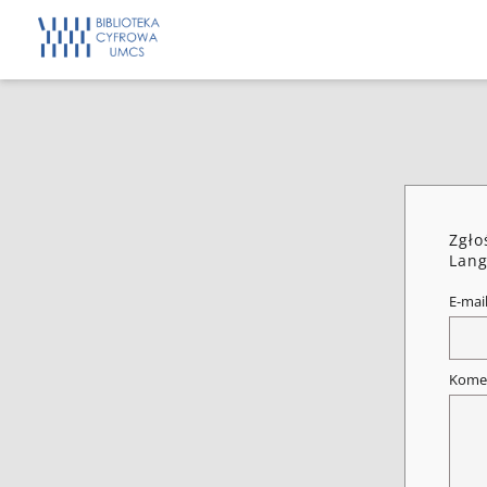
Zgło
Lang
E-mai
Kome