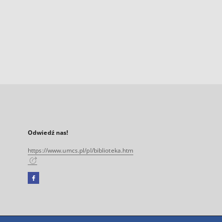
Odwiedź nas!
https://www.umcs.pl/pl/biblioteka.htm
Facebook
Link
zewnętrzny,
otworzy
się