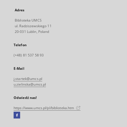
Adres
Biblioteka UMCS
ul. Radziszewskiego 11
20-031 Lublin, Poland
Telefon
(+48) 81 537 58 93
E-Mail
j.startek@umcs.pl
u.zielinska@umcs.pl
Odwiedź nas!
https://www.umcs.pl/pl/biblioteka.htm
Facebook
Link
zewnętrzny,