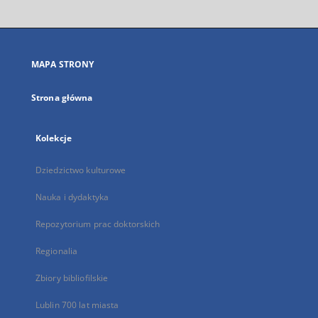
otworzy
się
w
nowej
MAPA STRONY
karcie
Strona główna
Kolekcje
Dziedzictwo kulturowe
Nauka i dydaktyka
Repozytorium prac doktorskich
Regionalia
Zbiory bibliofilskie
Lublin 700 lat miasta