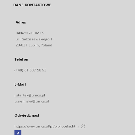
DANE KONTAKTOWE
Adres
Biblioteka UMCS
ul. Radziszewskiego 11
20-031 Lublin, Poland
Telefon
(+48) 81 537 58 93
E-Mail
j.startek@umcs.pl
u.zielinska@umcs.pl
Odwiedź nas!
https://www.umcs.pl/pl/biblioteka.htm
Facebook