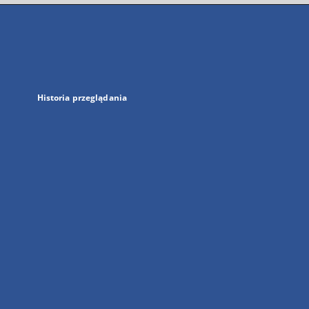
się
w
nowej
karcie
Historia przeglądania