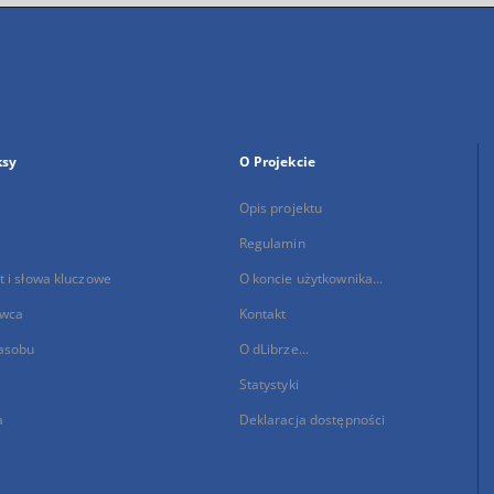
ksy
O Projekcie
Opis projektu
Regulamin
 i słowa kluczowe
O koncie użytkownika...
wca
Kontakt
asobu
O dLibrze...
Statystyki
a
Deklaracja dostępności