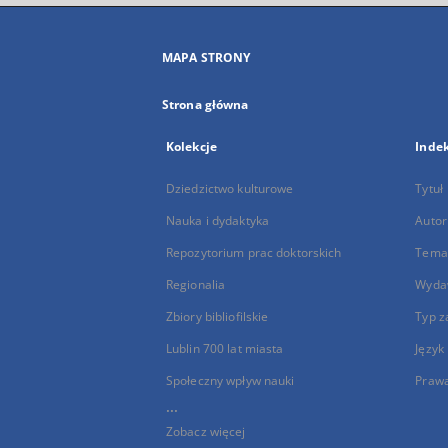
MAPA STRONY
Strona główna
Kolekcje
Inde
Dziedzictwo kulturowe
Tytuł
Nauka i dydaktyka
Autor
Repozytorium prac doktorskich
Temat
Regionalia
Wyda
Zbiory bibliofilskie
Typ z
Lublin 700 lat miasta
Język
Społeczny wpływ nauki
Praw
...
Zobacz więcej