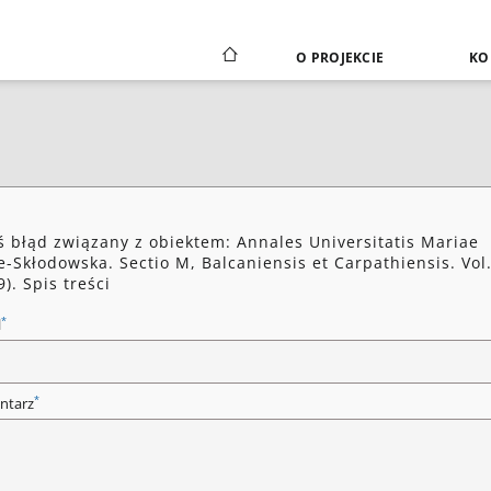
O PROJEKCIE
KO
ś błąd związany z obiektem: Annales Universitatis Mariae
e-Skłodowska. Sectio M, Balcaniensis et Carpathiensis. Vol.
9). Spis treści
*
l
*
ntarz