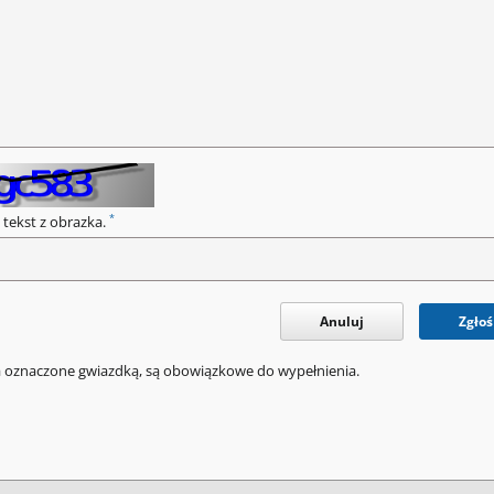
*
 tekst z obrazka.
Anuluj
Zgłoś
a oznaczone gwiazdką, są obowiązkowe do wypełnienia.