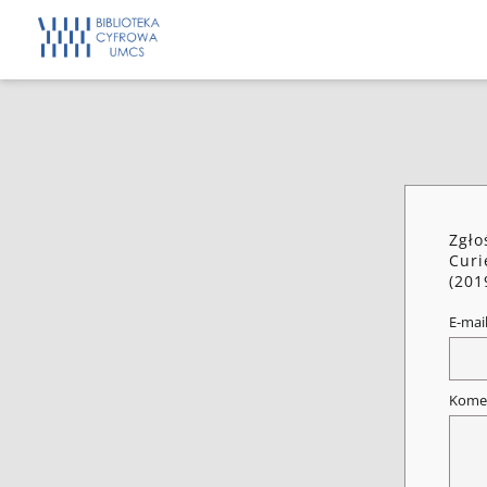
Zgło
Curi
(201
E-mai
Kome