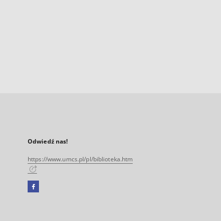
Odwiedź nas!
https://www.umcs.pl/pl/biblioteka.htm
Facebook
Link
zewnętrzny,
otworzy