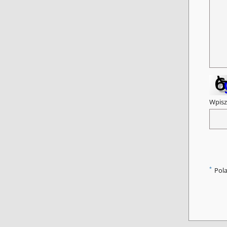
Wpisz
*
Pol