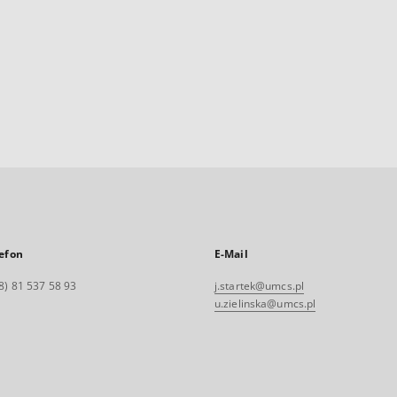
efon
E-Mail
8) 81 537 58 93
j.startek@umcs.pl
u.zielinska@umcs.pl