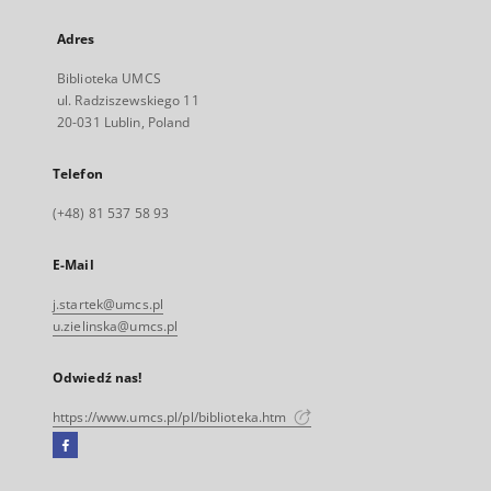
Adres
Biblioteka UMCS
ul. Radziszewskiego 11
20-031 Lublin, Poland
Telefon
(+48) 81 537 58 93
E-Mail
j.startek@umcs.pl
u.zielinska@umcs.pl
Odwiedź nas!
https://www.umcs.pl/pl/biblioteka.htm
Facebook
Link
zewnętrzny,