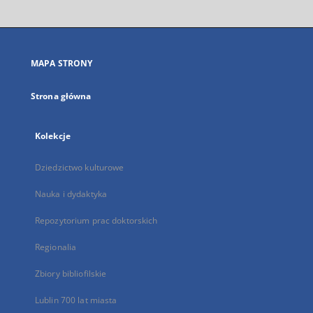
otworzy
się
w
nowej
MAPA STRONY
karcie
Strona główna
Kolekcje
Dziedzictwo kulturowe
Nauka i dydaktyka
Repozytorium prac doktorskich
Regionalia
Zbiory bibliofilskie
Lublin 700 lat miasta