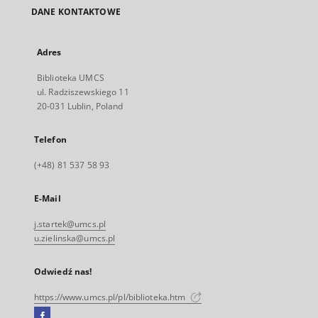
DANE KONTAKTOWE
Adres
Biblioteka UMCS
ul. Radziszewskiego 11
20-031 Lublin, Poland
Telefon
(+48) 81 537 58 93
E-Mail
j.startek@umcs.pl
u.zielinska@umcs.pl
Odwiedź nas!
https://www.umcs.pl/pl/biblioteka.htm
Facebook