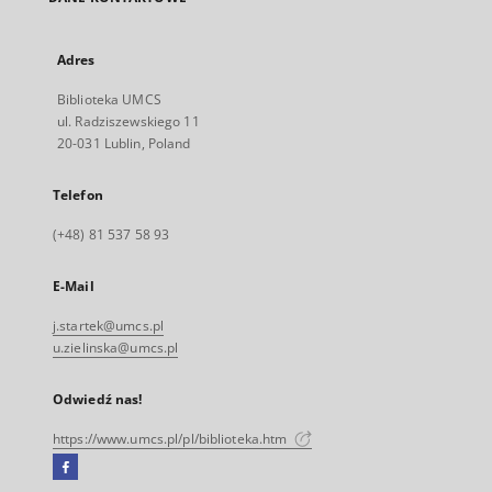
Adres
Biblioteka UMCS
ul. Radziszewskiego 11
20-031 Lublin, Poland
Telefon
(+48) 81 537 58 93
E-Mail
j.startek@umcs.pl
u.zielinska@umcs.pl
Odwiedź nas!
https://www.umcs.pl/pl/biblioteka.htm
Facebook
Link