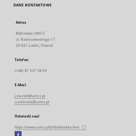
DANE KONTAKTOWE
Adres
Biblioteka UMCS
ul. Radziszewskiego 11
20-031 Lublin, Poland
Telefon
(+48) 81 537 58 93
E-Mail
j.startek@umcs.pl
u.zielinska@umcs.pl
Odwiedź nas!
https://www.umcs.pl/pl/biblioteka.htm
Facebook