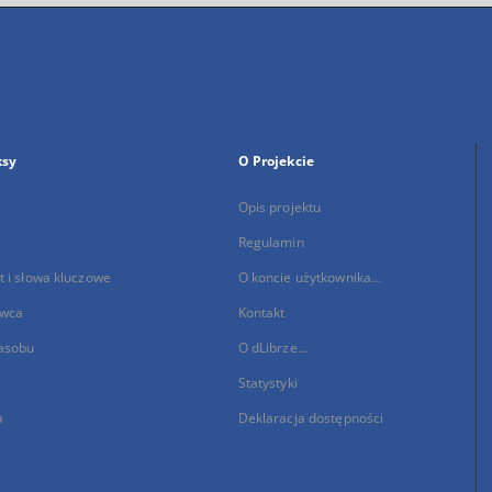
ksy
O Projekcie
Opis projektu
Regulamin
 i słowa kluczowe
O koncie użytkownika...
wca
Kontakt
asobu
O dLibrze...
Statystyki
a
Deklaracja dostępności