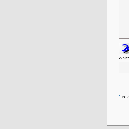
Wpisz
*
Pol