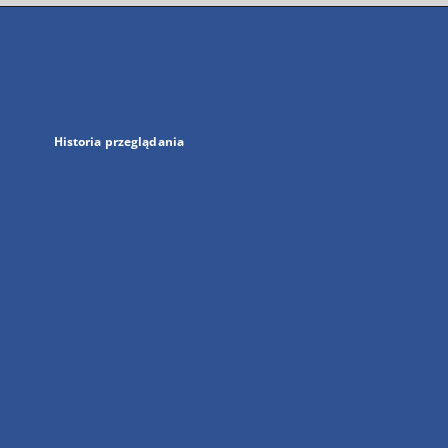
się
w
nowej
karcie
Historia przeglądania