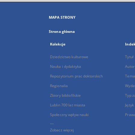
MAPA STRONY
Strona główna
Kolekcje
Inde
Dziedzictwo kulturowe
Tytuł
Nauka i dydaktyka
Autor
Repozytorium prac doktorskich
Temat
Regionalia
Wyda
Zbiory bibliofilskie
Typ z
Lublin 700 lat miasta
Język
Społeczny wpływ nauki
Praw
...
Zobacz więcej