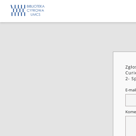
Zgło
Curi
2- S
E-mai
Kome