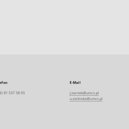
efon
E-Mail
8) 81 537 58 93
j.startek@umcs.pl
u.zielinska@umcs.pl