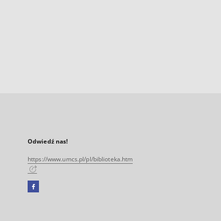
Odwiedź nas!
https://www.umcs.pl/pl/biblioteka.htm
Facebook
Link
zewnętrzny,
otworzy