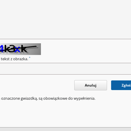
*
 tekst z obrazka.
Anuluj
Zgłoś
a oznaczone gwiazdką, są obowiązkowe do wypełnienia.