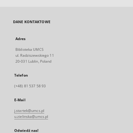
DANE KONTAKTOWE
Adres
Biblioteka UMCS
ul. Radziszewskiego 11
20-031 Lublin, Poland
Telefon
(+48) 81 537 58 93
E-Mail
j.startek@umcs.pl
u.zielinska@umcs.pl
Odwiedź nas!