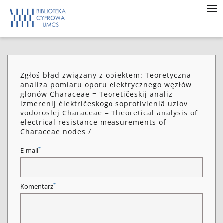
Zgłoś błąd związany z obiektem: Teoretyczna
analiza pomiaru oporu elektrycznego węzłów
glonów Characeae = Teoretičeskij analiz
izmerenij èlektričeskogo soprotivleniâ uzlov
vodoroslej Characeae = Theoretical analysis of
electrical resistance measurements of
Characeae nodes /
*
E-mail
*
Komentarz