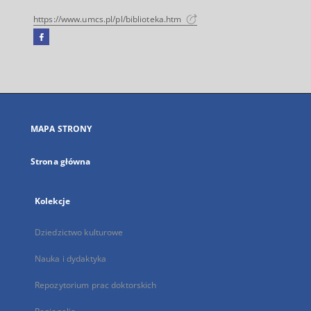
https://www.umcs.pl/pl/biblioteka.htm
Facebook
Link
zewnętrzny,
otworzy
się
w
nowej
MAPA STRONY
karcie
Strona główna
Kolekcje
Dziedzictwo kulturowe
Nauka i dydaktyka
Repozytorium prac doktorskich