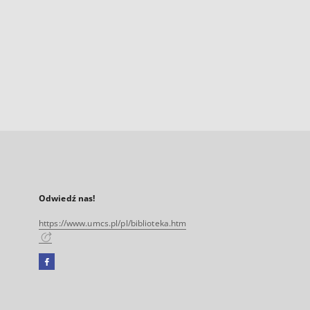
Odwiedź nas!
https://www.umcs.pl/pl/biblioteka.htm
Facebook
Link
zewnętrzny,
otworzy