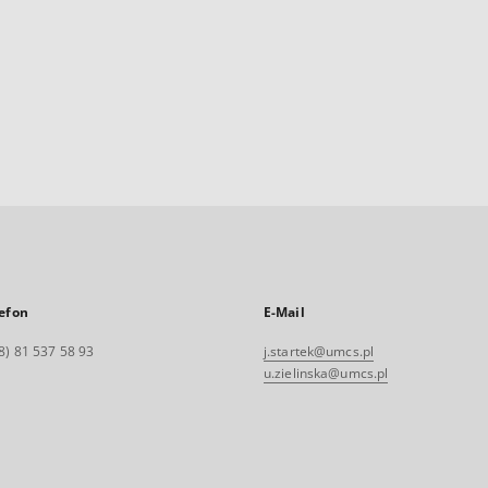
efon
E-Mail
8) 81 537 58 93
j.startek@umcs.pl
u.zielinska@umcs.pl