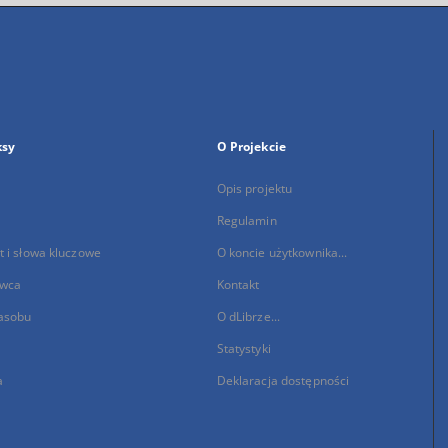
ksy
O Projekcie
Opis projektu
Regulamin
 i słowa kluczowe
O koncie użytkownika...
wca
Kontakt
asobu
O dLibrze...
Statystyki
a
Deklaracja dostępności