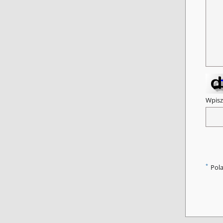
Wpisz
*
Pol