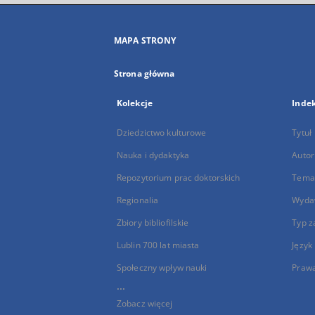
MAPA STRONY
Strona główna
Kolekcje
Inde
Dziedzictwo kulturowe
Tytuł
Nauka i dydaktyka
Autor
Repozytorium prac doktorskich
Temat
Regionalia
Wyda
Zbiory bibliofilskie
Typ z
Lublin 700 lat miasta
Język
Społeczny wpływ nauki
Praw
...
Zobacz więcej