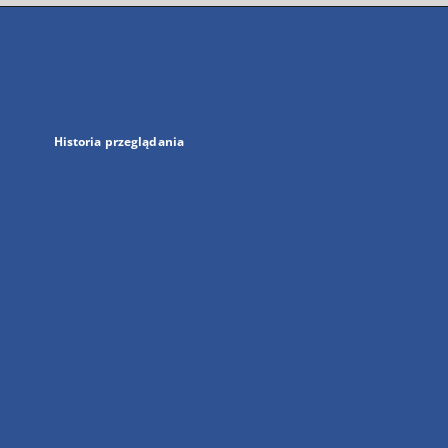
się
w
nowej
karcie
Historia przeglądania