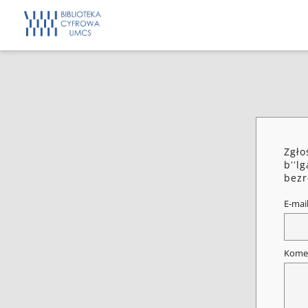
Zgło
bʹʹl
bezr
E-mai
Kome