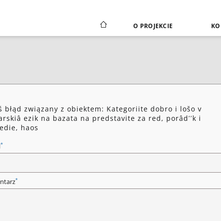
O PROJEKCIE
KO
ś błąd związany z obiektem: Kategoriite dobro i lošo v
garskiâ ezik na bazata na predstavite za red, porâdʹʹk i
edie, haos
*
l
*
ntarz