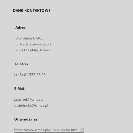
DANE KONTAKTOWE
Adres
Biblioteka UMCS
ul. Radziszewskiego 11
20-031 Lublin, Poland
Telefon
(+48) 81 537 58 93
E-Mail
j.startek@umcs.pl
u.zielinska@umcs.pl
Odwiedź nas!
https://www.umcs.pl/pl/biblioteka.htm