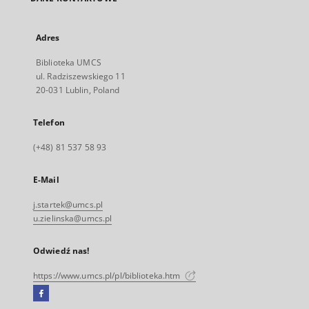
Adres
Biblioteka UMCS
ul. Radziszewskiego 11
20-031 Lublin, Poland
Telefon
(+48) 81 537 58 93
E-Mail
j.startek@umcs.pl
u.zielinska@umcs.pl
Odwiedź nas!
https://www.umcs.pl/pl/biblioteka.htm
Facebook
Link