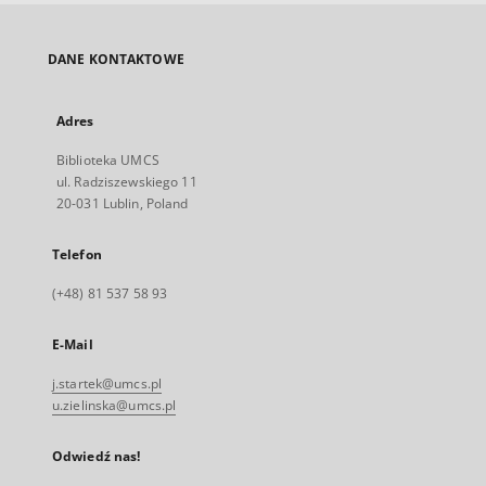
DANE KONTAKTOWE
Adres
Biblioteka UMCS
ul. Radziszewskiego 11
20-031 Lublin, Poland
Telefon
(+48) 81 537 58 93
E-Mail
j.startek@umcs.pl
u.zielinska@umcs.pl
Odwiedź nas!