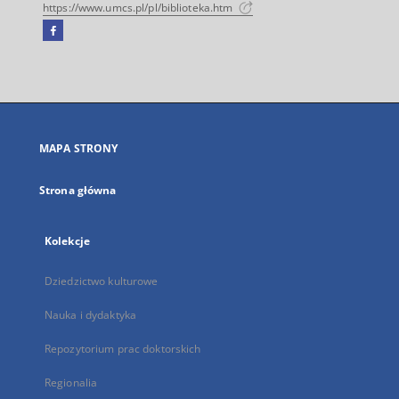
https://www.umcs.pl/pl/biblioteka.htm
Facebook
Link
zewnętrzny,
otworzy
się
w
nowej
MAPA STRONY
karcie
Strona główna
Kolekcje
Dziedzictwo kulturowe
Nauka i dydaktyka
Repozytorium prac doktorskich
Regionalia