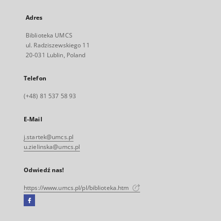
Adres
Biblioteka UMCS
ul. Radziszewskiego 11
20-031 Lublin, Poland
Telefon
(+48) 81 537 58 93
E-Mail
j.startek@umcs.pl
u.zielinska@umcs.pl
Odwiedź nas!
https://www.umcs.pl/pl/biblioteka.htm
Facebook
Link
zewnętrzny,