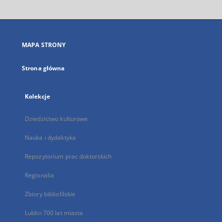
otworzy
się
w
nowej
MAPA STRONY
karcie
Strona główna
Kolekcje
Dziedzictwo kulturowe
Nauka i dydaktyka
Repozytorium prac doktorskich
Regionalia
Zbiory bibliofilskie
Lublin 700 lat miasta