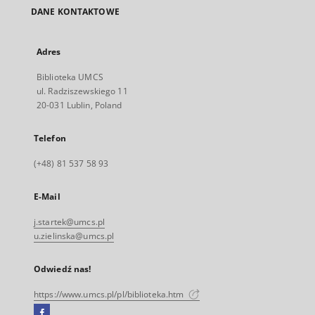
DANE KONTAKTOWE
Adres
Biblioteka UMCS
ul. Radziszewskiego 11
20-031 Lublin, Poland
Telefon
(+48) 81 537 58 93
E-Mail
j.startek@umcs.pl
u.zielinska@umcs.pl
Odwiedź nas!
https://www.umcs.pl/pl/biblioteka.htm
Facebook