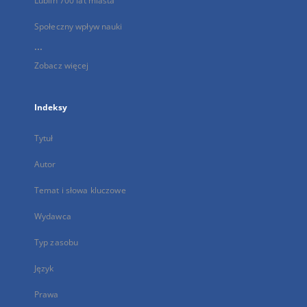
Lublin 700 lat miasta
Społeczny wpływ nauki
...
Zobacz więcej
Indeksy
Tytuł
Autor
Temat i słowa kluczowe
Wydawca
Typ zasobu
Język
Prawa