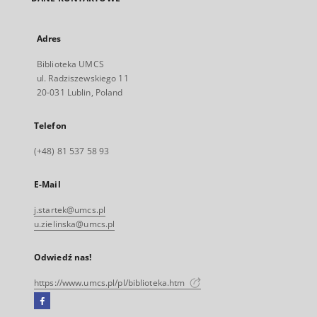
Adres
Biblioteka UMCS
ul. Radziszewskiego 11
20-031 Lublin, Poland
Telefon
(+48) 81 537 58 93
E-Mail
j.startek@umcs.pl
u.zielinska@umcs.pl
Odwiedź nas!
https://www.umcs.pl/pl/biblioteka.htm
Facebook
Link