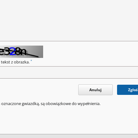
*
 tekst z obrazka.
Anuluj
Zgłoś
a oznaczone gwiazdką, są obowiązkowe do wypełnienia.