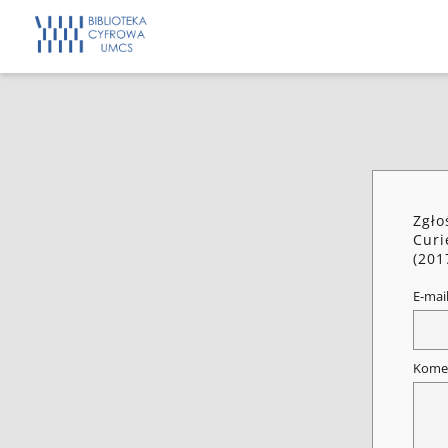
Zgło
Curi
(201
E-mai
Kome