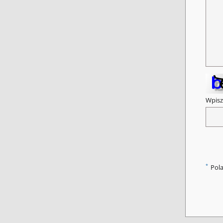
Wpisz
*
Pol