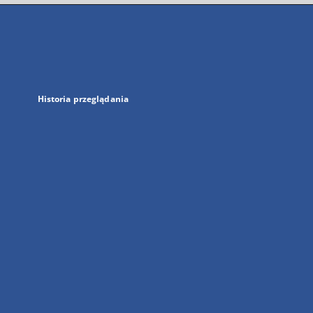
się
w
nowej
karcie
Historia przeglądania