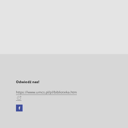
Odwiedź nas!
https://www.umcs.pl/pl/biblioteka.htm
Facebook
Link
zewnętrzny,
otworzy