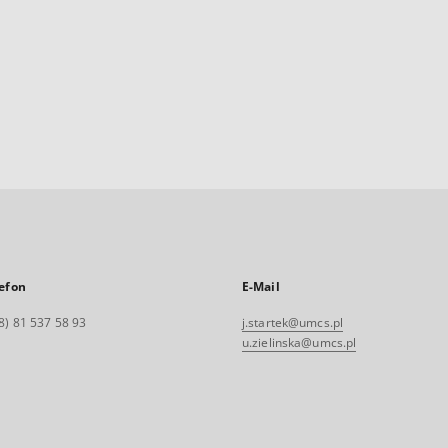
efon
E-Mail
8) 81 537 58 93
j.startek@umcs.pl
u.zielinska@umcs.pl