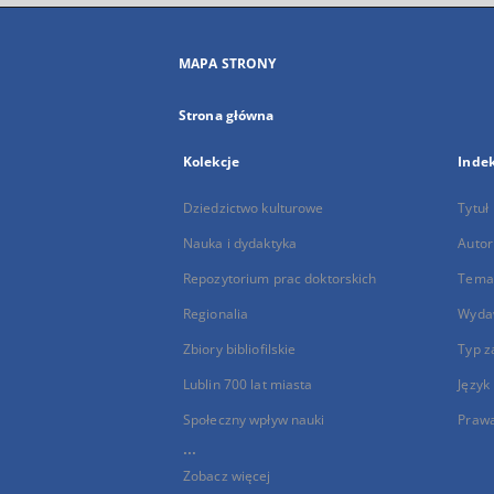
MAPA STRONY
Strona główna
Kolekcje
Inde
Dziedzictwo kulturowe
Tytuł
Nauka i dydaktyka
Autor
Repozytorium prac doktorskich
Temat
Regionalia
Wyda
Zbiory bibliofilskie
Typ z
Lublin 700 lat miasta
Język
Społeczny wpływ nauki
Praw
...
Zobacz więcej