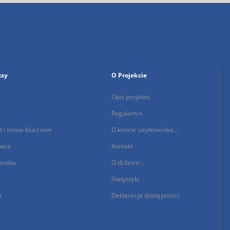
ksy
O Projekcie
Opis projektu
Regulamin
 i słowa kluczowe
O koncie użytkownika...
wca
Kontakt
asobu
O dLibrze...
Statystyki
a
Deklaracja dostępności