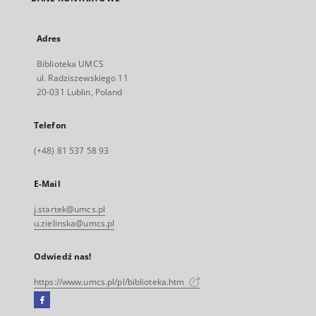
Adres
Biblioteka UMCS
ul. Radziszewskiego 11
20-031 Lublin, Poland
Telefon
(+48) 81 537 58 93
E-Mail
j.startek@umcs.pl
u.zielinska@umcs.pl
Odwiedź nas!
https://www.umcs.pl/pl/biblioteka.htm
Facebook
Link