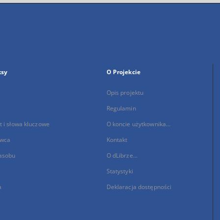
ksy
O Projekcie
Opis projektu
Regulamin
 i słowa kluczowe
O koncie użytkownika...
wca
Kontakt
asobu
O dLibrze...
Statystyki
a
Deklaracja dostępności