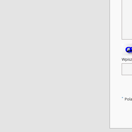
Wpisz
*
Pol