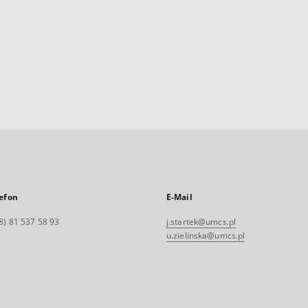
efon
E-Mail
8) 81 537 58 93
j.startek@umcs.pl
u.zielinska@umcs.pl