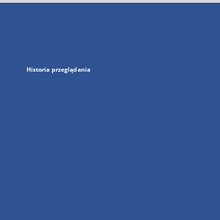
się
w
nowej
karcie
Historia przeglądania