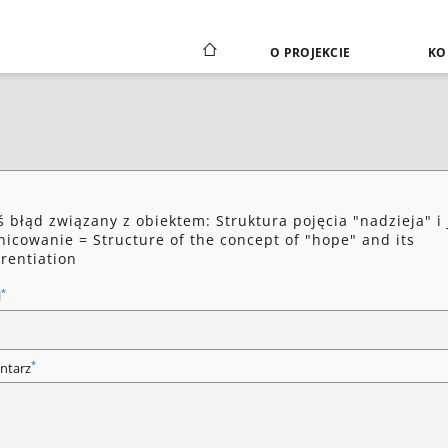
O PROJEKCIE
KO
ś błąd związany z obiektem: Struktura pojęcia "nadzieja" i
nicowanie = Structure of the concept of "hope" and its
erentiation
*
l
*
ntarz