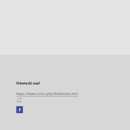
Odwiedź nas!
https://www.umcs.pl/pl/biblioteka.htm
Facebook
Link
zewnętrzny,
otworzy