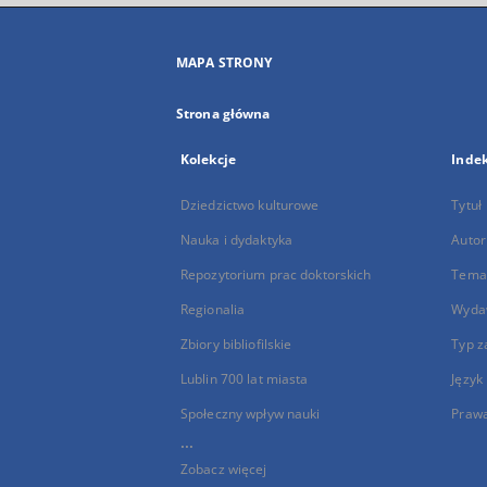
MAPA STRONY
Strona główna
Kolekcje
Inde
Dziedzictwo kulturowe
Tytuł
Nauka i dydaktyka
Autor
Repozytorium prac doktorskich
Temat
Regionalia
Wyda
Zbiory bibliofilskie
Typ z
Lublin 700 lat miasta
Język
Społeczny wpływ nauki
Praw
...
Zobacz więcej