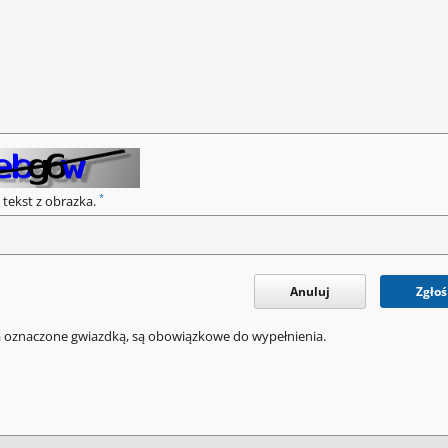
*
 tekst z obrazka.
Anuluj
Zgłoś
a oznaczone gwiazdką, są obowiązkowe do wypełnienia.