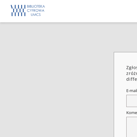
Zgło
zróż
diff
E-mai
Kome