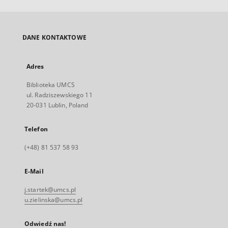
DANE KONTAKTOWE
Adres
Biblioteka UMCS
ul. Radziszewskiego 11
20-031 Lublin, Poland
Telefon
(+48) 81 537 58 93
E-Mail
j.startek@umcs.pl
u.zielinska@umcs.pl
Odwiedź nas!