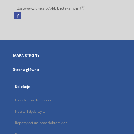
https://www.umcs.pl/pl/biblioteka.htm
Facebook
Link
zewnętrzny,
otworzy
się
w
nowej
MAPA STRONY
karcie
Strona główna
Kolekcje
Dziedzictwo kulturowe
Nauka i dydaktyka
Repozytorium prac doktorskich