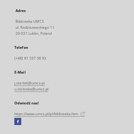
Adres
Biblioteka UMCS
ul. Radziszewskiego 11
20-031 Lublin, Poland
Telefon
(+48) 81 537 58 93
E-Mail
j.startek@umcs.pl
u.zielinska@umcs.pl
Odwiedź nas!
https://www.umcs.pl/pl/biblioteka.htm
Facebook
Link
zewnętrzny,