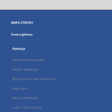
otworzy
się
w
nowej
MAPA STRONY
karcie
Strona główna
Kolekcje
Dziedzictwo kulturowe
Nauka i dydaktyka
Repozytorium prac doktorskich
Regionalia
Zbiory bibliofilskie
Lublin 700 lat miasta