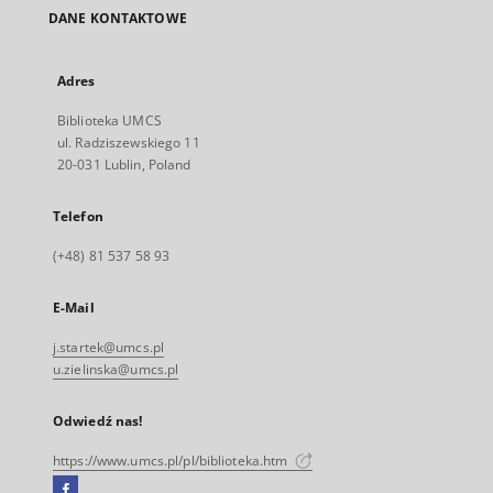
DANE KONTAKTOWE
Adres
Biblioteka UMCS
ul. Radziszewskiego 11
20-031 Lublin, Poland
Telefon
(+48) 81 537 58 93
E-Mail
j.startek@umcs.pl
u.zielinska@umcs.pl
Odwiedź nas!
https://www.umcs.pl/pl/biblioteka.htm
Facebook