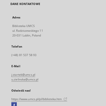
DANE KONTAKTOWE
Adres
Biblioteka UMCS
ul. Radziszewskiego 11
20-031 Lublin, Poland
Telefon
(+48) 81 537 58 93
E-Mail
j.startek@umcs.pl
u.zielinska@umcs.pl
Odwiedź nas!
https://www.umcs.pl/pl/biblioteka.htm
Facebook