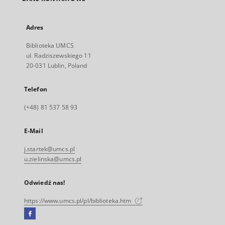
Adres
Biblioteka UMCS
ul. Radziszewskiego 11
20-031 Lublin, Poland
Telefon
(+48) 81 537 58 93
E-Mail
j.startek@umcs.pl
u.zielinska@umcs.pl
Odwiedź nas!
https://www.umcs.pl/pl/biblioteka.htm
Facebook
Link