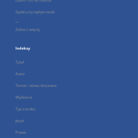
Lublin 700 lat miasta
Społeczny wpływ nauki
...
Zobacz więcej
Indeksy
Tytuł
Autor
Temat i słowa kluczowe
Wydawca
Typ zasobu
Język
Prawa