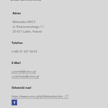
Adres
Biblioteka UMCS
ul. Radziszewskiego 11
20-031 Lublin, Poland
Telefon
(+48) 81 537 58 93
E-Mail
j.startek@umcs.pl
u.zielinska@umcs.pl
Odwiedź nas!
https://www.umcs.pl/pl/biblioteka.htm
Facebook
Link