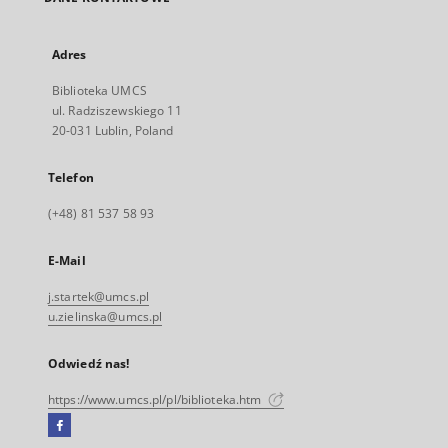
Adres
Biblioteka UMCS
ul. Radziszewskiego 11
20-031 Lublin, Poland
Telefon
(+48) 81 537 58 93
E-Mail
j.startek@umcs.pl
u.zielinska@umcs.pl
Odwiedź nas!
https://www.umcs.pl/pl/biblioteka.htm
Facebook
Link