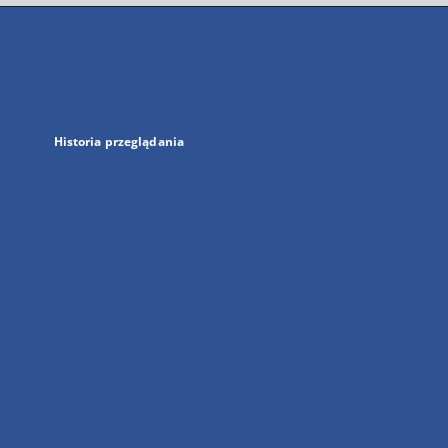
się
w
nowej
karcie
Historia przeglądania