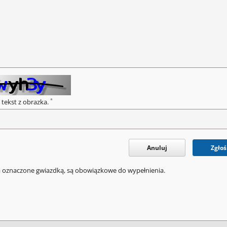
*
 tekst z obrazka.
Anuluj
Zgłoś
a oznaczone gwiazdką, są obowiązkowe do wypełnienia.