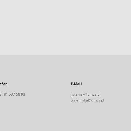
efon
E-Mail
8) 81 537 58 93
j.startek@umcs.pl
u.zielinska@umcs.pl