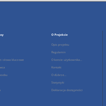
ksy
O Projekcie
Opis projektu
Regulamin
 i słowa kluczowe
O koncie użytkownika...
wca
Kontakt
asobu
O dLibrze...
Statystyki
a
Deklaracja dostępności