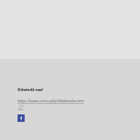
Odwiedź nas!
https://www.umcs.pl/pl/biblioteka.htm
Facebook
Link
zewnętrzny,
otworzy