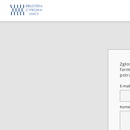
Zgło
form
potr
E-mai
Kome