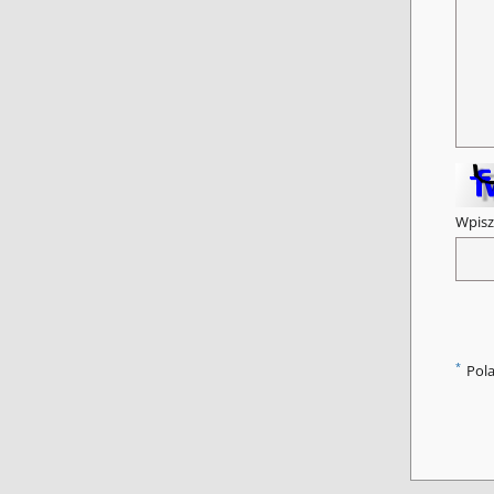
Wpisz
*
Pol