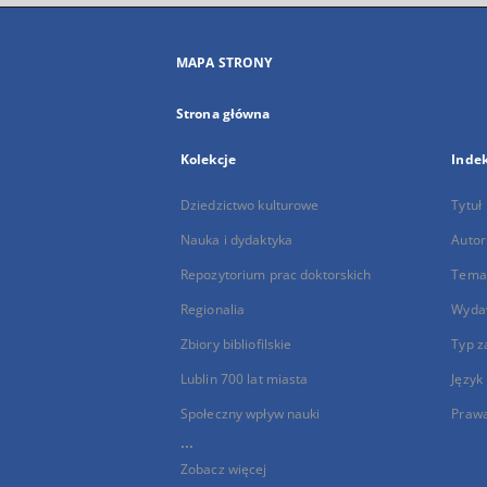
MAPA STRONY
Strona główna
Kolekcje
Inde
Dziedzictwo kulturowe
Tytuł
Nauka i dydaktyka
Autor
Repozytorium prac doktorskich
Temat
Regionalia
Wyda
Zbiory bibliofilskie
Typ z
Lublin 700 lat miasta
Język
Społeczny wpływ nauki
Praw
...
Zobacz więcej