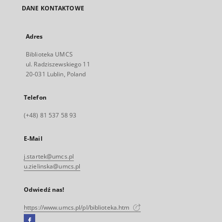
DANE KONTAKTOWE
Adres
Biblioteka UMCS
ul. Radziszewskiego 11
20-031 Lublin, Poland
Telefon
(+48) 81 537 58 93
E-Mail
j.startek@umcs.pl
u.zielinska@umcs.pl
Odwiedź nas!
https://www.umcs.pl/pl/biblioteka.htm
Facebook