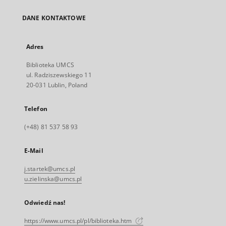
DANE KONTAKTOWE
Adres
Biblioteka UMCS
ul. Radziszewskiego 11
20-031 Lublin, Poland
Telefon
(+48) 81 537 58 93
E-Mail
j.startek@umcs.pl
u.zielinska@umcs.pl
Odwiedź nas!
https://www.umcs.pl/pl/biblioteka.htm