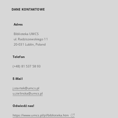
DANE KONTAKTOWE
Adres
Biblioteka UMCS
ul. Radziszewskiego 11
20-031 Lublin, Poland
Telefon
(+48) 81 537 58 93
E-Mail
j.startek@umcs.pl
u.zielinska@umcs.pl
Odwiedź nas!
https://www.umcs.pl/pl/biblioteka.htm