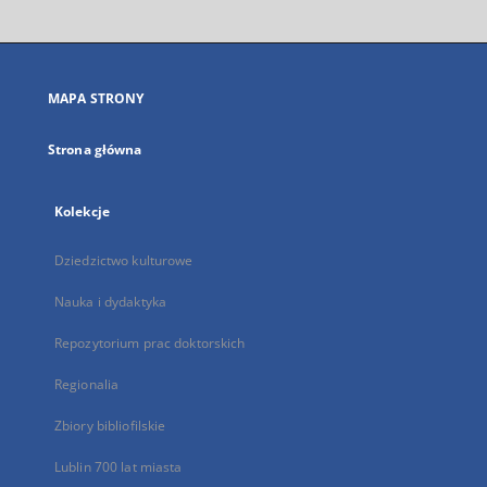
otworzy
się
w
nowej
MAPA STRONY
karcie
Strona główna
Kolekcje
Dziedzictwo kulturowe
Nauka i dydaktyka
Repozytorium prac doktorskich
Regionalia
Zbiory bibliofilskie
Lublin 700 lat miasta