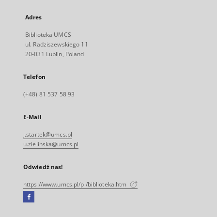
Adres
Biblioteka UMCS
ul. Radziszewskiego 11
20-031 Lublin, Poland
Telefon
(+48) 81 537 58 93
E-Mail
j.startek@umcs.pl
u.zielinska@umcs.pl
Odwiedź nas!
https://www.umcs.pl/pl/biblioteka.htm
Facebook
Link
zewnętrzny,