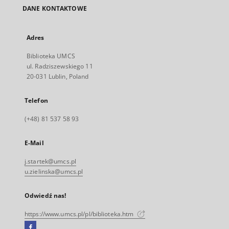
DANE KONTAKTOWE
Adres
Biblioteka UMCS
ul. Radziszewskiego 11
20-031 Lublin, Poland
Telefon
(+48) 81 537 58 93
E-Mail
j.startek@umcs.pl
u.zielinska@umcs.pl
Odwiedź nas!
https://www.umcs.pl/pl/biblioteka.htm
Facebook