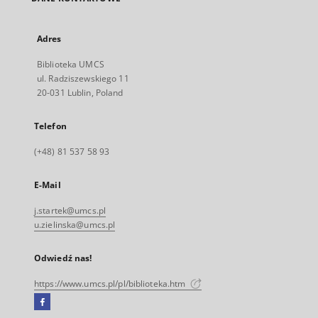
Adres
Biblioteka UMCS
ul. Radziszewskiego 11
20-031 Lublin, Poland
Telefon
(+48) 81 537 58 93
E-Mail
j.startek@umcs.pl
u.zielinska@umcs.pl
Odwiedź nas!
https://www.umcs.pl/pl/biblioteka.htm
Facebook
Link