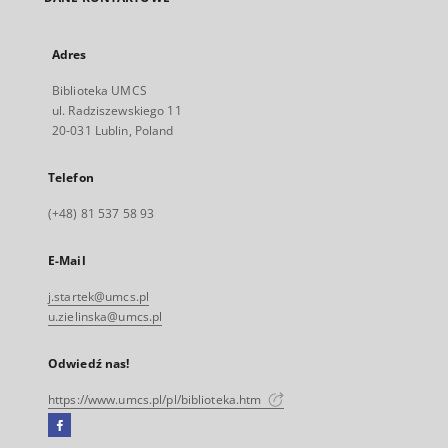
Adres
Biblioteka UMCS
ul. Radziszewskiego 11
20-031 Lublin, Poland
Telefon
(+48) 81 537 58 93
E-Mail
j.startek@umcs.pl
u.zielinska@umcs.pl
Odwiedź nas!
https://www.umcs.pl/pl/biblioteka.htm
Facebook
Link