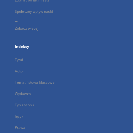
Lublin 700 lat miasta
Społeczny wpływ nauki
...
Zobacz więcej
Indeksy
Tytuł
Autor
Temat i słowa kluczowe
Wydawca
Typ zasobu
Język
Prawa