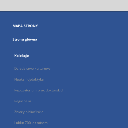
otworzy
się
w
nowej
MAPA STRONY
karcie
Strona główna
Kolekcje
Dziedzictwo kulturowe
Nauka i dydaktyka
Repozytorium prac doktorskich
Regionalia
Zbiory bibliofilskie
Lublin 700 lat miasta