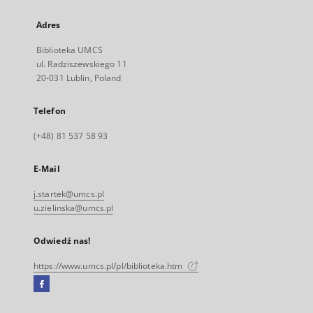
Adres
Biblioteka UMCS
ul. Radziszewskiego 11
20-031 Lublin, Poland
Telefon
(+48) 81 537 58 93
E-Mail
j.startek@umcs.pl
u.zielinska@umcs.pl
Odwiedź nas!
https://www.umcs.pl/pl/biblioteka.htm
Facebook
Link
zewnętrzny,