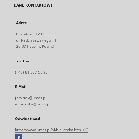
DANE KONTAKTOWE
Adres
Biblioteka UMCS
ul. Radziszewskiego 11
20-031 Lublin, Poland
Telefon
(+48) 81 537 58 93
E-Mail
j.startek@umcs.pl
u.zielinska@umcs.pl
Odwiedź nas!
https://www.umcs.pl/pl/biblioteka.htm
Facebook