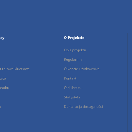
ksy
O Projekcie
Opis projektu
Regulamin
 i słowa kluczowe
O koncie użytkownika...
wca
Kontakt
asobu
O dLibrze...
Statystyki
a
Deklaracja dostępności