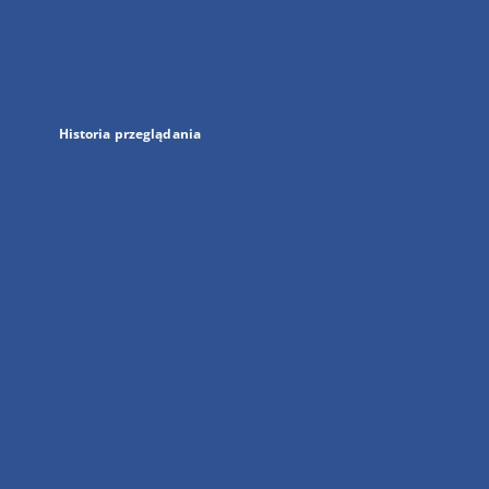
w
nowej
karcie
Historia przeglądania