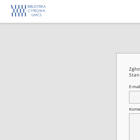
Zgło
Stan
E-mai
Kome