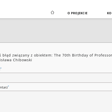
O PROJEKCIE
KO
ś błąd związany z obiektem: The 70th Birthday of Professo
isława Chibowski
*
l
*
ntarz