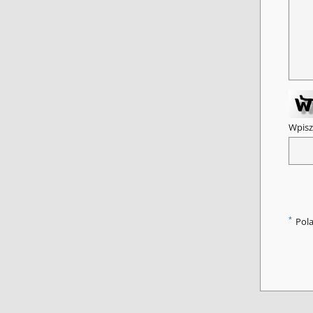
Wpisz
*
Pol