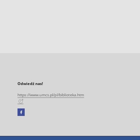
Odwiedź nas!
https://www.umcs.pl/pl/biblioteka.htm
Facebook
Link
zewnętrzny,
otworzy
się