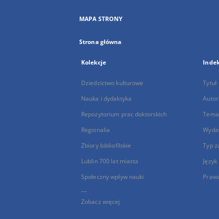
MAPA STRONY
Strona główna
Kolekcje
Inde
Dziedzictwo kulturowe
Tytuł
Nauka i dydaktyka
Autor
Repozytorium prac doktorskich
Temat
Regionalia
Wyda
Zbiory bibliofilskie
Typ z
Lublin 700 lat miasta
Język
Społeczny wpływ nauki
Praw
...
Zobacz więcej